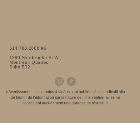
514.788.2888 #6
1980 Sherbrooke St W.,
Montreal, Quebec
Suite 502
« Avertissement : Les photos & vidéos sont publiées à titre indicatif afin
de fournir de l’information sur la nature de l’intervention. Elles ne
constituent aucunement une garantie de résultat. »