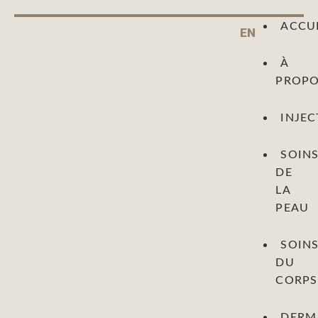
ACCU
EN
À
PROP
INJEC
SOIN
DE
LA
PEAU
SOIN
DU
CORPS
DERM