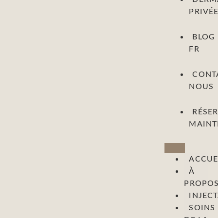
PRIVÉ
BLOG
FR
CONT
NOUS
RÉSE
MAINT
ACCUE
À
PROPO
INJEC
SOINS