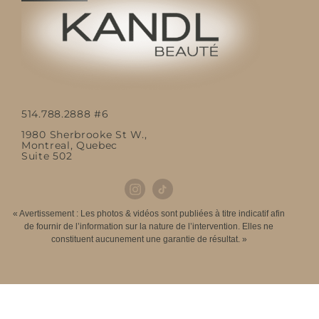
514.788.2888 #6
1980 Sherbrooke St W.,
Montreal, Quebec
Suite 502
« Avertissement : Les photos & vidéos sont publiées à titre indicatif afin
de fournir de l’information sur la nature de l’intervention. Elles ne
constituent aucunement une garantie de résultat. »