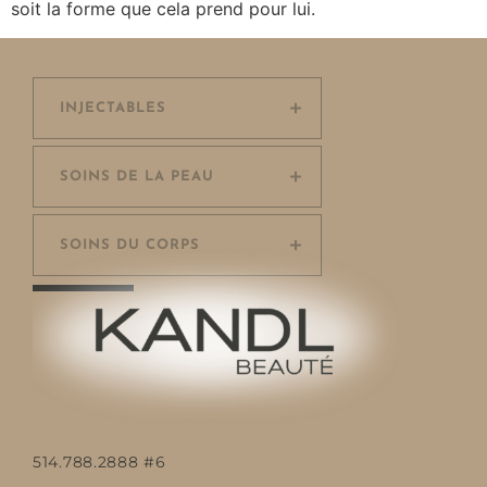
soit la forme que cela prend pour lui.
INJECTABLES
SOINS DE LA PEAU
SOINS DU CORPS
514.788.2888 #6