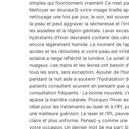
simples qui fonctionnent vraiment Ce n’est pa
Nettoyer en douceurSi votre visage tiraille a
nettoyage une fois par jour, le soir, est souv
la peau et peut aggraver la sécheresse et l’ir
les aisselles et la région génitale. Laver ex
hydratants d’hiver devraient contenir des céra
encore légèrement humide. Le moment de l’appl
acides et les rétinoïdes si votre peau est irri
solaireLa neige réfléchit la lumière. Le sole
nuageux. Les mains et les lèvres ont besoin 
tous les soirs, sans exception. Ajouter de l’hum
pendant la nuit aide à soutenir l’hydratation 
patients consultent souvent en pensant que qu
consultation fréquents : La bonne nouvelle, c’
apaise la barrière cutanée. Pourquoi l’hiver est
idéal pour les traitements au laser et à l’IPL 
une meilleure guérison. Le laser et l’IPL peuven
claire et plus uniforme. Pensez-y comme une p
votre occasion. Un dernier mot de ma part Si 