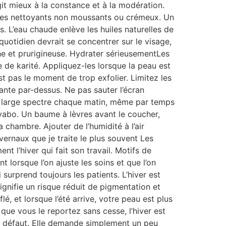
it mieux à la constance et à la modération.
ez les nettoyants non moussants ou crémeux. Un
s. L’eau chaude enlève les huiles naturelles de
quotidien devrait se concentrer sur le visage,
che et prurigineuse. Hydrater sérieusementLes
e de karité. Appliquez-les lorsque la peau est
t pas le moment de trop exfolier. Limitez les
tante par-dessus. Ne pas sauter l’écran
e à large spectre chaque matin, même par temps
vabo. Un baume à lèvres avant le coucher,
a chambre. Ajouter de l’humidité à l’air
vernaux que je traite le plus souvent Les
 l’hiver qui fait son travail. Motifs de
 lorsque l’on ajuste les soins et que l’on
i surprend toujours les patients. L’hiver est
signifie un risque réduit de pigmentation et
lé, et lorsque l’été arrive, votre peau est plus
ue vous le reportez sans cesse, l’hiver est
as défaut. Elle demande simplement un peu