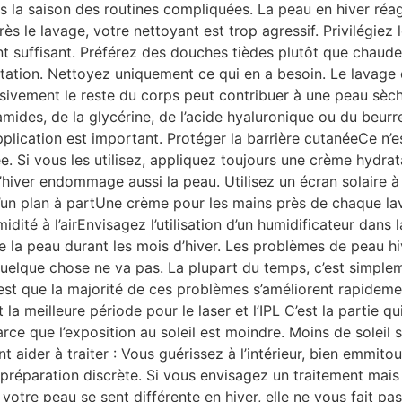
s la saison des routines compliquées. La peau en hiver réag
près le lavage, votre nettoyant est trop agressif. Privilégi
ent suffisant. Préférez des douches tièdes plutôt que chaude
ritation. Nettoyez uniquement ce qui en a besoin. Le lavage 
cessivement le reste du corps peut contribuer à une peau sè
mides, de la glycérine, de l’acide hyaluronique ou du beurr
ication est important. Protéger la barrière cutanéeCe n’es
tée. Si vous les utilisez, appliquez toujours une crème hydra
il d’hiver endommage aussi la peau. Utilisez un écran solair
d’un plan à partUne crème pour les mains près de chaque la
idité à l’airEnvisagez l’utilisation d’un humidificateur dans l
de la peau durant les mois d’hiver. Les problèmes de peau hi
elque chose ne va pas. La plupart du temps, c’est simplement
est que la majorité de ces problèmes s’améliorent rapidement
 la meilleure période pour le laser et l’IPL C’est la partie qu
parce que l’exposition au soleil est moindre. Moins de soleil 
t aider à traiter : Vous guérissez à l’intérieur, bien emmitouf
réparation discrète. Si vous envisagez un traitement mais q
votre peau se sent différente en hiver, elle ne vous fait p