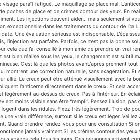
visage paraît fatigué. Le maquillage se place mal. L’anticer
e poches de glace et de crèmes contour des yeux. En réalit
iment. Les injections peuvent aider… mais seulement si vous
on exceptionnelle dans les traitements du contour de l’œil.
idate. Une évaluation sérieuse est indispensable. L’épaisseu
 l’injection est parfaite. Parfois, ce n’est pas la bonne sol
pour cela que j’ai conseillé à mon amie de prendre un vrai 
t est bien réalisé sous les yeux, le changement est subtil 
ineuse. C’est là que les photos avant/après prennent tout 
qui montrent une correction naturelle, sans exagération. Et 
eur allié. Le creux peut être atténué visuellement avec la b
pliquent l’anticerne directement dans le creux. Et cela acc
 légèrement au-dessus du creux. Pas à l’intérieur. En éclai
ient moins visible sans être “rempli”. Pensez illusion, pas 
e logent dans les ridules. Fixez très légèrement. Trop de p
 une vraie différence, surtout si le creux est léger. Veillez a
ent. Quand prendre rendez-vous pour une consultation Si on
e fonctionne jamais vraiment.Si les crèmes contour des yeux 
nous voyons cela tous les jours. Des personnes arrivent co