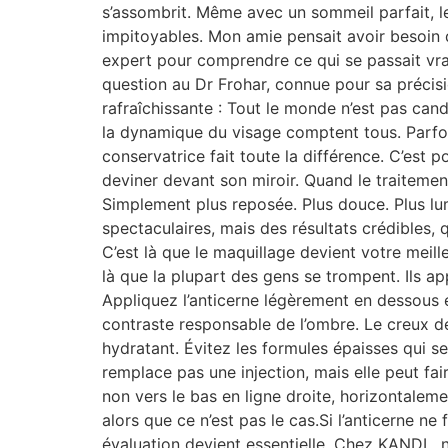
s’assombrit. Même avec un sommeil parfait, le 
impitoyables. Mon amie pensait avoir besoin d
expert pour comprendre ce qui se passait vra
question au Dr Frohar, connue pour sa précisi
rafraîchissante : Tout le monde n’est pas cand
la dynamique du visage comptent tous. Parfois,
conservatrice fait toute la différence. C’est 
deviner devant son miroir. Quand le traitemen
Simplement plus reposée. Plus douce. Plus lum
spectaculaires, mais des résultats crédibles, 
C’est là que le maquillage devient votre meill
là que la plupart des gens se trompent. Ils ap
Appliquez l’anticerne légèrement en dessous et
contraste responsable de l’ombre. Le creux dev
hydratant. Évitez les formules épaisses qui s
remplace pas une injection, mais elle peut faire
non vers le bas en ligne droite, horizontalem
alors que ce n’est pas le cas.Si l’anticerne n
évaluation devient essentielle. Chez KANDL, 