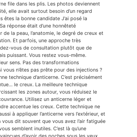
ne file dans les plis. Les photos deviennent
é, elle avait surtout besoin d’un regard
 êtes la bonne candidate J’ai posé la
 Sa réponse était d’une honnêteté
r de la peau, l’anatomie, le degré de creux et
ution. Et parfois, une approche très
rendez-vous de consultation plutôt que de
mais puissant. Vous restez vous-même.
leur sens. Pas des transformations
si vous n’êtes pas prête pour des injections ?
onne technique d’anticerne. C’est précisément
entue… le creux. La meilleure technique
rcissant les zones autour, vous réduisez le
couvrance. Utilisez un anticerne léger et
oudre accentue les creux. Cette technique ne
ussi à appliquer l’anticerne vers l’extérieur, et
 vous dit souvent que vous avez l’air fatiguée
vous semblent inutiles. C’est là qu’une
nvaincues d’avoir des poches sous les yeux.