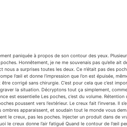
nt paniquée à propos de son contour des yeux. Plusieurs pe
 poches. Honnêtement, je ne me souvenais pas qu’elle ait déj
 nous a surprises toutes les deux. Ce n’était pas des poche
mpe l’œil et donne l’impression que l’on est épuisée, même
 être corrigé sans chirurgie. C’est pour cela que c’est impo
ggraver la situation. Décryptons tout ça simplement, com
ence est essentielle Les poches, c’est du volume. Rétention
ches poussent vers l’extérieur. Le creux fait l’inverse. Il s’
s ombres apparaissent, et soudain tout le monde vous deman
ent le creux, pas les poches. Injecter un produit dans de vr
i le creux donne l’air fatigué Quand le contour de l’œil per