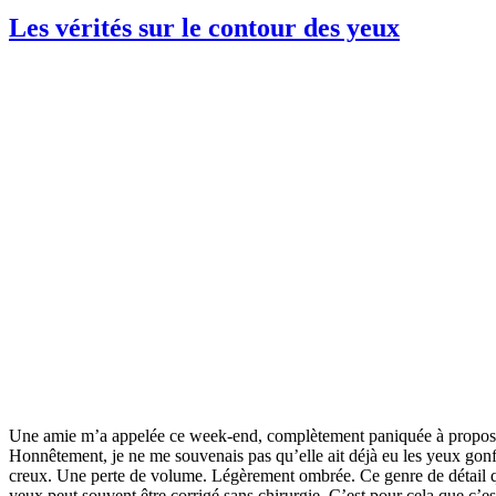
Les vérités sur le contour des yeux
Une amie m’a appelée ce week-end, complètement paniquée à propos de s
Honnêtement, je ne me souvenais pas qu’elle ait déjà eu les yeux gonfl
creux. Une perte de volume. Légèrement ombrée. Ce genre de détail qui
yeux peut souvent être corrigé sans chirurgie. C’est pour cela que c’es