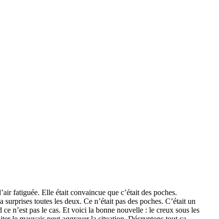
ir fatiguée. Elle était convaincue que c’était des poches.
surprises toutes les deux. Ce n’était pas des poches. C’était un
 n’est pas le cas. Et voici la bonne nouvelle : le creux sous les
iter le mauvais peut aggraver la situation. Décryptons tout ça