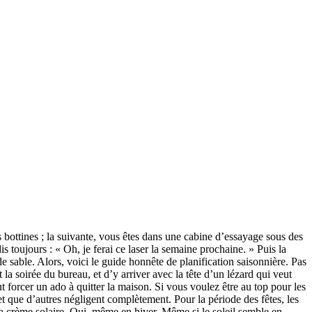
 bottines ; la suivante, vous êtes dans une cabine d’essayage sous des
toujours : « Oh, je ferai ce laser la semaine prochaine. » Puis la
sable. Alors, voici le guide honnête de planification saisonnière. Pas
 la soirée du bureau, et d’y arriver avec la tête d’un lézard qui veut
t forcer un ado à quitter la maison. Si vous voulez être au top pour les
t que d’autres négligent complètement. Pour la période des fêtes, les
la crème solaire. Oui, même en hiver. Même si le soleil semble en