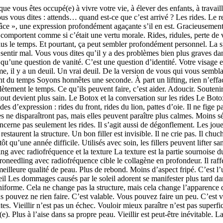
ue vous êtes occupé(e) à vivre votre vie, à élever des enfants, à travaill
vous vous dites : attends… quand est-ce que c’est arrivé ? Les rides. Le
râce », une expression profondément agaçante s’il en est. Gracieusement 
 comportent comme si c’était une vertu morale. Rides, ridules, perte d
plus le temps. Et pourtant, ça peut sembler profondément personnel. La s
sentir mal. Vous vous dites qu’il y a des problèmes bien plus graves d
s qu’une question de vanité. C’est une question d’identité. Votre visage 
il y a un deuil. Un vrai deuil. De la version de vous qui vous semblait fa
ent du temps Soyons honnêtes une seconde. À part un lifting, rien n’effa
tement le temps. Ce qu’ils peuvent faire, c’est aider. Adoucir. Soutenir
tout devient plus sain. Le Botox et la conversation sur les rides Le Bot
des d’expression : rides du front, rides du lion, pattes d’oie. Il ne fige
e disparaîtront pas, mais elles peuvent paraître plus calmes. Moins sév
ncerne pas seulement les rides. Il s’agit aussi de dégonflement. Les jou
aurent la structure. Un bon filler est invisible. Il ne crie pas. Il chucho
u’une année difficile. Utilisés avec soin, les fillers peuvent lifter sans
ng avec radiofréquence et la texture La texture est la partie sournoise d
eedling avec radiofréquence cible le collagène en profondeur. Il raffer
eilleure qualité de peau. Plus de rebond. Moins d’aspect fripé. C’est l’u
 Les dommages causés par le soleil adorent se manifester plus tard dans
iforme. Cela ne change pas la structure, mais cela change l’apparence de
us pouvez ne rien faire. C’est valable. Vous pouvez faire un peu. C’est v
. Vieillir n’est pas un échec. Vouloir mieux paraître n’est pas superfici
. Plus à l’aise dans sa propre peau. Vieillir est peut-être inévitable. La 