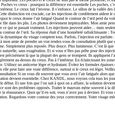
hes vs creux : pourquoi la différence est essentielle Les poches, c’e
térieur. Le creux fait l’inverse. Il s’enfonce. Le sillon de la vallée de
tte distinction est cruciale, car les injections de comblement aident le 
urquoi le creux donne l’air fatigué Quand le contour de l’œil perd du v
erne file dans les plis. Les photos deviennent impitoyables. Mon amie pe
re ce qui se passait vraiment. Les injections peuvent aider… mais seulem
u contour de l’œil. Sa réponse était d’une honnêteté rafraîchissante : T
la dynamique du visage comptent tous. Parfois, l’injection est parfaite. 
llé à mon amie de prendre un vrai rendez-vous de consultation plutôt que 
me. Simplement plus reposée. Plus douce. Plus lumineuse. C’est là que l
n naturelle, sans exagération. Et si vous n’êtes pas prête pour des inject
est précisément là que la plupart des gens se trompent. Ils appliquent l
èrement au-dessus du creux. Pas à l’intérieur. En éclaircissant les zone
e. Utilisez un anticerne léger et hydratant. Évitez les formules épaisses
lle peut faire une vraie différence, surtout si le creux est léger. Veillez
ultation Si on vous dit souvent que vous avez l’air fatiguée alors que c
uation devient essentielle. Chez KANDL, nous voyons cela tous les jour
e début. Et une fois que l’on sait à quoi on a affaire, la solution devie
 ce sont des problèmes opposés. Traiter le mauvais mène souvent à la dé
e la réassurance. Quoi qu’il en soit, vous n’avez pas à deviner. Et vous
tation. Regardons votre contour des yeux correctement. Votre visage méri