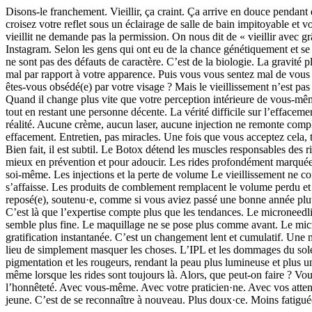
Disons-le franchement. Vieillir, ça craint. Ça arrive en douce pendant q
croisez votre reflet sous un éclairage de salle de bain impitoyable et 
vieillit ne demande pas la permission. On nous dit de « vieillir avec g
Instagram. Selon les gens qui ont eu de la chance génétiquement et se
ne sont pas des défauts de caractère. C’est de la biologie. La gravité 
mal par rapport à votre apparence. Puis vous vous sentez mal de vous 
êtes-vous obsédé(e) par votre visage ? Mais le vieillissement n’est pa
Quand il change plus vite que votre perception intérieure de vous-même, 
tout en restant une personne décente. La vérité difficile sur l’effacem
réalité. Aucune crème, aucun laser, aucune injection ne remonte complè
effacement. Entretien, pas miracles. Une fois que vous acceptez cela, 
Bien fait, il est subtil. Le Botox détend les muscles responsables des ri
mieux en prévention et pour adoucir. Les rides profondément marquées n
soi-même. Les injections et la perte de volume Le vieillissement ne co
s’affaisse. Les produits de comblement remplacent le volume perdu et rest
reposé(e), soutenu·e, comme si vous aviez passé une bonne année plutôt q
C’est là que l’expertise compte plus que les tendances. Le microneedli
semble plus fine. Le maquillage ne se pose plus comme avant. Le micron
gratification instantanée. C’est un changement lent et cumulatif. Une m
lieu de simplement masquer les choses. L’IPL et les dommages du soleil
pigmentation et les rougeurs, rendant la peau plus lumineuse et plus un
même lorsque les rides sont toujours là. Alors, que peut-on faire ? Vo
l’honnêteté. Avec vous-même. Avec votre praticien·ne. Avec vos attentes
jeune. C’est de se reconnaître à nouveau. Plus doux·ce. Moins fatigué(e)