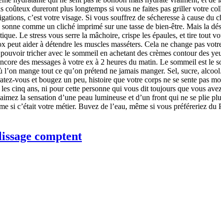
s coûteux dureront plus longtemps si vous ne faites pas griller votre co
igations, c’est votre visage. Si vous souffrez de sécheresse à cause du 
 » sonne comme un cliché imprimé sur une tasse de bien-être. Mais la dés
ique. Le stress vous serre la mâchoire, crispe les épaules, et tire tout v
ox peut aider à détendre les muscles masséters. Cela ne change pas votre
pouvoir tricher avec le sommeil en achetant des crèmes contour des yeux
ncore des messages à votre ex à 2 heures du matin. Le sommeil est le soi
 où l’on mange tout ce qu’on prétend ne jamais manger. Sel, sucre, alcool.
tez-vous et bougez un peu, histoire que votre corps ne se sente pas mo
es cinq ans, ni pour cette personne qui vous dit toujours que vous avez l
us aimez la sensation d’une peau lumineuse et d’un front qui ne se plie
si c’était votre métier. Buvez de l’eau, même si vous préféreriez du Pr
lissage comptent