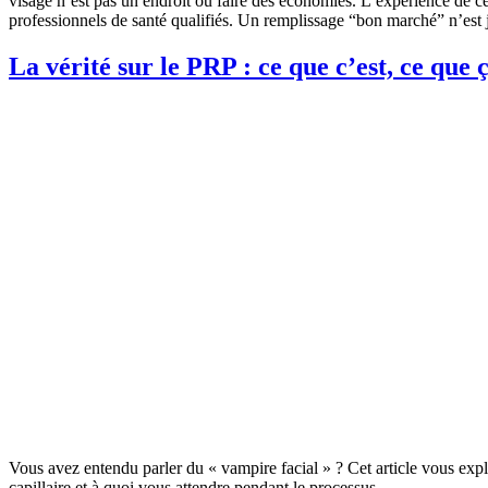
visage n’est pas un endroit où faire des économies. L’expérience de c
professionnels de santé qualifiés. Un remplissage “bon marché” n’est 
La vérité sur le PRP : ce que c’est, ce que 
Vous avez entendu parler du « vampire facial » ? Cet article vous expli
capillaire et à quoi vous attendre pendant le processus.