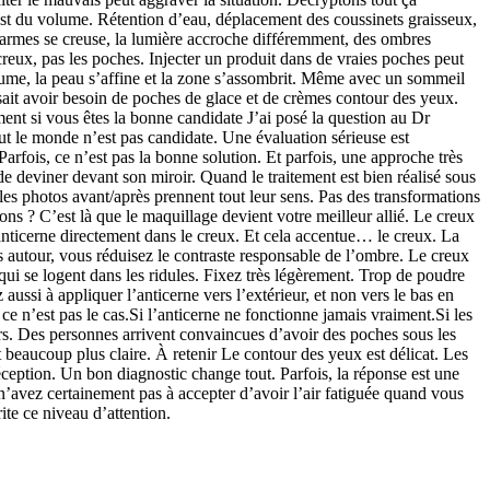
st du volume. Rétention d’eau, déplacement des coussinets graisseux,
s larmes se creuse, la lumière accroche différemment, des ombres
creux, pas les poches. Injecter un produit dans de vraies poches peut
olume, la peau s’affine et la zone s’assombrit. Même avec un sommeil
nsait avoir besoin de poches de glace et de crèmes contour des yeux.
ent si vous êtes la bonne candidate J’ai posé la question au Dr
out le monde n’est pas candidate. Une évaluation sérieuse est
Parfois, ce n’est pas la bonne solution. Et parfois, une approche très
de deviner devant son miroir. Quand le traitement est bien réalisé sous
es photos avant/après prennent tout leur sens. Pas des transformations
ions ? C’est là que le maquillage devient votre meilleur allié. Le creux
’anticerne directement dans le creux. Et cela accentue… le creux. La
s autour, vous réduisez le contraste responsable de l’ombre. Le creux
 qui se logent dans les ridules. Fixez très légèrement. Trop de poudre
 aussi à appliquer l’anticerne vers l’extérieur, et non vers le bas en
e n’est pas le cas.Si l’anticerne ne fonctionne jamais vraiment.Si les
s. Des personnes arrivent convaincues d’avoir des poches sous les
nt beaucoup plus claire. À retenir Le contour des yeux est délicat. Les
ception. Un bon diagnostic change tout. Parfois, la réponse est une
 n’avez certainement pas à accepter d’avoir l’air fatiguée quand vous
te ce niveau d’attention.