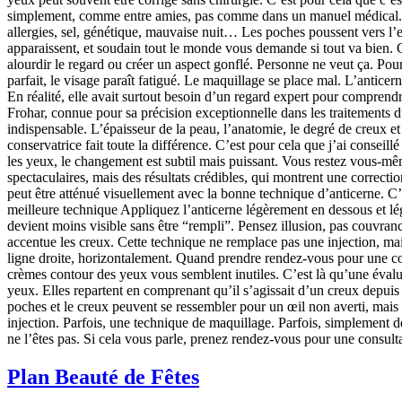
simplement, comme entre amies, pas comme dans un manuel médical. Poc
allergies, sel, génétique, mauvaise nuit… Les poches poussent vers l’ex
apparaissent, et soudain tout le monde vous demande si tout va bien. Ce
alourdir le regard ou créer un aspect gonflé. Personne ne veut ça. Po
parfait, le visage paraît fatigué. Le maquillage se place mal. L’antic
En réalité, elle avait surtout besoin d’un regard expert pour comprend
Frohar, connue pour sa précision exceptionnelle dans les traitements d
indispensable. L’épaisseur de la peau, l’anatomie, le degré de creux et 
conservatrice fait toute la différence. C’est pour cela que j’ai consei
les yeux, le changement est subtil mais puissant. Vous restez vous-mê
spectaculaires, mais des résultats crédibles, qui montrent une correctio
peut être atténué visuellement avec la bonne technique d’anticerne. C’
meilleure technique Appliquez l’anticerne légèrement en dessous et lég
devient moins visible sans être “rempli”. Pensez illusion, pas couvranc
accentue les creux. Cette technique ne remplace pas une injection, mais e
ligne droite, horizontalement. Quand prendre rendez-vous pour une cons
crèmes contour des yeux vous semblent inutiles. C’est là qu’une éval
yeux. Elles repartent en comprenant qu’il s’agissait d’un creux depuis l
poches et le creux peuvent se ressembler pour un œil non averti, mais
injection. Parfois, une technique de maquillage. Parfois, simplement d
ne l’êtes pas. Si cela vous parle, prenez rendez-vous pour une consul
Plan Beauté de Fêtes