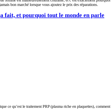
ette femme est malheureusement courante, et c’est exactement pourquoi n
jamais bon marché lorsque vous ajoutez le prix des réparations.
ça fait, et pourquoi tout le monde en parle
que ce qu’est le traitement PRP (plasma riche en plaquettes), comment il