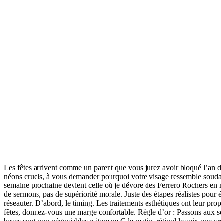
Les fêtes arrivent comme un parent que vous jurez avoir bloqué l’an de
néons cruels, à vous demander pourquoi votre visage ressemble soudain 
semaine prochaine devient celle où je dévore des Ferrero Rochers en m
de sermons, pas de supériorité morale. Juste des étapes réalistes pour é
réseauter. D’abord, le timing. Les traitements esthétiques ont leur pro
fêtes, donnez-vous une marge confortable. Règle d’or : Passons aux soi
bases sont non négociables :vitamine C le matin, rétinol le soir, une 