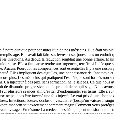
e à notre clinique pour consulter l’un de nos médecins. Elle était visibl
emplissage. Elle avait fait faire ses lèvres et ses joues dans un endroit 
les injections. Au début, la réduction semblait une bonne affaire. Mais
oureuse. Elle a fini par se rendre aux urgences, terrifiée à l’idée que s
lôme. Aucun. Pourquoi les compétences sont essentielles Il y a une raison 
té. Elles impliquent des aiguilles, une connaissance de l’anatomie et d
core plus. Les médecins qui pratiquent l’esthétique sont formés non seule
al. Un injecteur à bas prix, sans formation, ne le sait pas. Ce que nous a
 était de dissoudre progressivement le produit de remplissage. Nous avons
t sur plusieurs séances afin d’éviter d’endommager ses tissus. Elle a e
otox ne peut pas être inversé une fois injecté. Le vrai prix d’une “bon
tress. Infections, bosses, occlusion vasculaire (lorsqu’un vaisseau sangu
, votre médecin sait exactement comment réagir. Comment vous protéger 
à votre visage : En résumé La médecine esthétique peut transformer la co