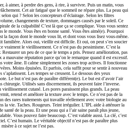
er, à aimer, à perdre des gens, à rire, à survivre. Puis un matin, vous
 relâchement. Cet air fatigué que le sommeil ne répare plus. La peau qui
selon qui ? Selon les concepteurs d’éclairage. Selon les filtres
e volume, changements de texture, dommages causés par le soleil. Ce
pirale de la culpabilité C’est là que ça se complique. Vous vous sentez
ans le monde. Vous êtes en bonne santé. Vous êtes aimé(e). Pourquoi
est la façon dont le monde vous lit, et dont vous vous lisez vous-même.
milière. Alors oui, vieillir est difficile. Et oui, on peut s’en soucier
ce vraiment le vieillissement. Ce n’est pas du pessimisme. C’est la
. Restaurer un peu de ce que le temps a pris. Pensez amélioration, pas
ox a mauvaise réputation parce qu’on le remarque quand il est excessif.
 pas votre âme. Il calme simplement les zones trop actives. Il fonctionne
ères. Moins épuisées. Et parfois, cela suffit pour se sentir à nouveau
es s’aplatissent. Les tempes se creusent. Le dessous des yeux
te. Le but n’est pas de paraître différent(e). Le but est d’avoir l’air
 chirurgie. Utilisés sans discernement, ils peuvent faire l’inverse.
u vieillissement cutané. Les pores paraissent plus grands. La peau
mit, retend et améliore la texture avec le temps. Ce n’est pas de la
n des rares traitements qui travaille réellement avec votre biologie au
 la vie. Taches. Rougeurs. Teint irrégulier. L’IPL aide à atténuer la
 santé de la peau. Et une peau qui a l’air saine paraît plus jeune,
alable. Vous pouvez faire beaucoup. C’est valable aussi. La clé, c’est
el. C’est humain. Le véritable objectif n’est pas de paraître plus
misère à ce sujet ne l’est pas.