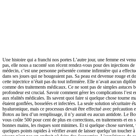
Une histoire qui a franchi nos portes L’autre jour, une femme est venu
pas, elle nous a raconté son récent rendez-vous pour des injections de r
médecin, c’est une personne présentée comme infirmière qui a effectué 
dans ses joues qui ne bougeaient pas. Sa peau est devenue rouge et doul
cette injectrice n’était pas du tout infirmière. Elle n’avait aucun dip
comme des traitements médicaux. Ce ne sont pas de simples astuces beau
profondeur est crucial. Savoir comment gérer les complications l’est en
aux réalités médicales. Ils savent quoi faire si quelque chose tourne m
étaient gonflées, bosselées et infectées. La seule solution sécuritaire
hyaluronique, mais ce processus devait être effectué avec précaution e
Botox au lieu d’un remplissage, il n’y aurait eu aucun antidote. Le B
vous coûte 500 pour cent de plus en corrections, en traitements et en s
bonnes mains, les risques sont minimes. Et si quelque chose survient
quelques points rapides à vérifier avant de laisser quelqu’un toucher 