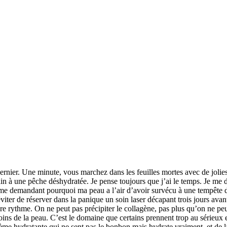
rnier. Une minute, vous marchez dans les feuilles mortes avec de jolies
à une pêche déshydratée. Je pense toujours que j’ai le temps. Je me dis 
e demandant pourquoi ma peau a l’air d’avoir survécu à une tempête de 
viter de réserver dans la panique un soin laser décapant trois jours avant
pre rythme. On ne peut pas précipiter le collagène, pas plus qu’on ne peu
ns de la peau. C’est le domaine que certains prennent trop au sérieux e
crème hydratante qui ne sent pas le bonbon mais hydrate vraiment, et de 