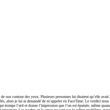
on contour des yeux. Plusieurs personnes lui disaient qu’elle avait l’a
és, alors je lui ai demandé de m’appeler en FaceTime. Le verdict nous a 
 trompe l’œil et donne l’impression que l’on est épuisée, même quand ce
t important. Les poches et le creux ne sont pas le même problème, et tra