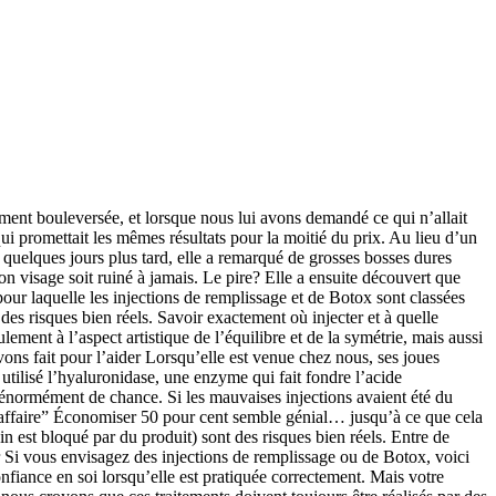
ement bouleversée, et lorsque nous lui avons demandé ce qui n’allait
qui promettait les mêmes résultats pour la moitié du prix. Au lieu d’un
 quelques jours plus tard, elle a remarqué de grosses bosses dures
on visage soit ruiné à jamais. Le pire? Elle a ensuite découvert que
pour laquelle les injections de remplissage et de Botox sont classées
es risques bien réels. Savoir exactement où injecter et à quelle
ment à l’aspect artistique de l’équilibre et de la symétrie, mais aussi
vons fait pour l’aider Lorsqu’elle est venue chez nous, ses joues
 utilisé l’hyaluronidase, une enzyme qui fait fondre l’acide
u énormément de chance. Si les mauvaises injections avaient été du
ne affaire” Économiser 50 pour cent semble génial… jusqu’à ce que cela
in est bloqué par du produit) sont des risques bien réels. Entre de
Si vous envisagez des injections de remplissage ou de Botox, voici
nfiance en soi lorsqu’elle est pratiquée correctement. Mais votre