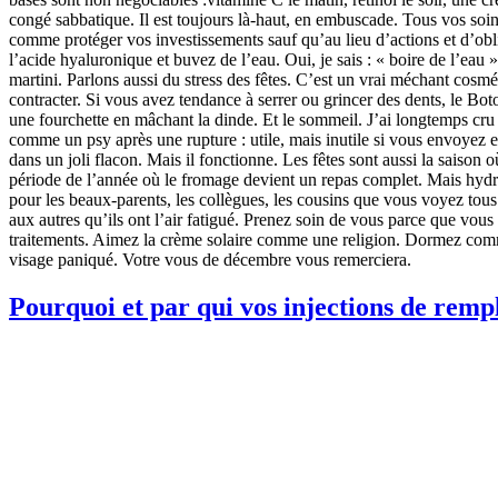
congé sabbatique. Il est toujours là-haut, en embuscade. Tous vos soin
comme protéger vos investissements sauf qu’au lieu d’actions et d’obl
l’acide hyaluronique et buvez de l’eau. Oui, je sais : « boire de l’eau
martini. Parlons aussi du stress des fêtes. C’est un vrai méchant cosmét
contracter. Si vous avez tendance à serrer ou grincer des dents, le Bot
une fourchette en mâchant la dinde. Et le sommeil. J’ai longtemps cru 
comme un psy après une rupture : utile, mais inutile si vous envoyez e
dans un joli flacon. Mais il fonctionne. Les fêtes sont aussi la saison
période de l’année où le fromage devient un repas complet. Mais hydra
pour les beaux-parents, les collègues, les cousins que vous voyez tous l
aux autres qu’ils ont l’air fatigué. Prenez soin de vous parce que vo
traitements. Aimez la crème solaire comme une religion. Dormez comme 
visage paniqué. Votre vous de décembre vous remerciera.
Pourquoi et par qui vos injections de remp